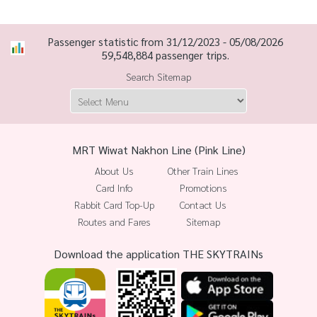
Passenger statistic from 31/12/2023 - 05/08/2026
59,548,884 passenger trips.
Search Sitemap
MRT Wiwat Nakhon Line (Pink Line)
About Us
Other Train Lines
Card Info
Promotions
Rabbit Card Top-Up
Contact Us
Routes and Fares
Sitemap
Download the application THE SKYTRAINs